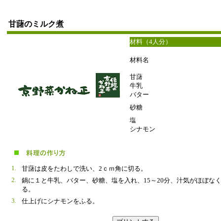
甘藷のミルク煮
材料（4人分）
材料名
甘藷
牛乳
バター
砂糖
塩
シナモン
1.
甘藷は皮をたわしで洗い、2ｃｍ角に切る。
2.
鍋に１と牛乳、バター、砂糖、塩を入れ、15～20分、汁気がほぼな
る。
3.
仕上げにシナモンをふる。