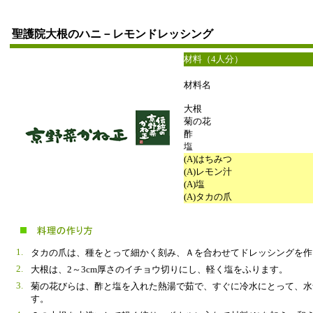
聖護院大根のハニ－レモンドレッシング
材料（4人分）
材料名
大根
菊の花
酢
塩
(A)はちみつ
(A)レモン汁
(A)塩
(A)タカの爪
1.
タカの爪は、種をとって細かく刻み、Ａを合わせてドレッシングを作
2.
大根は、2～3cm厚さのイチョウ切りにし、軽く塩をふります。
3.
菊の花びらは、酢と塩を入れた熱湯で茹で、すぐに冷水にとって、水
す。